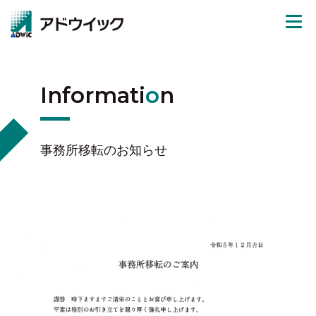
Informati
o
n
企業情報
事務所移転のお知らせ
開発
企業情報
販売
社長挨拶
開発
お知らせ
会社概要
シマエナガシリーズ
販売
採用情報
歴史・沿革
販盛 S.Pro
EMシステムズ社製品