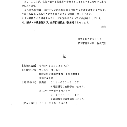
資料請求
経営理念
日本医師会製品
採用情報
お問い合わせ
ほくたけグループの紹介
FINDEX社製品
企業データ
認定・その他一覧
プリズムメディカル社製品
職場紹介
アスタリスク社製品
社長メッセージ
サムポローニア社製品
福利厚生
ダートフィッシュジャパン社製品
キャリアパス事例
社員インタビュー・動画
よくある質問